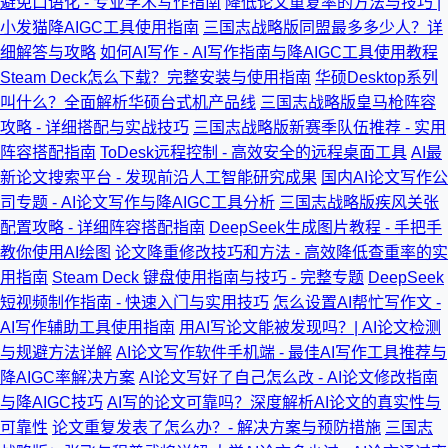
避免口语化 - 专业学术写作指南
降低论文重复率的方法与技巧 |
小发猫降AIGC工具使用指南
三国志战略版同盟最多多少人？详
细解答与攻略
如何AI写作 - AI写作指南与降AIGC工具使用教程
Steam Deck怎么下载？完整安装与使用指南
华硕Desktop系列
叫什么？全面解析华硕台式机产品线
三国志战略版皇马枪阵容
攻略 - 详细搭配与实战技巧
三国志战略版新赛季队伍推荐 - 实用
阵容搭配指南
ToDesk远程控制 - 高效安全的远程桌面工具
AI最
新论文搜索平台 - 发现前沿人工智能研究成果
国内AI论文写作公
司专题 - AI论文写作与降AIGC工具分析
三国志战略版疾风关张
配置攻略 - 详细阵容搭配指南
DeepSeek生成图片教程 - 手把手
教你使用AI绘图
论文降重修改技巧和方法 - 高效降低查重率的实
用指南
Steam Deck 键盘使用指南与技巧 - 完整专题
DeepSeek
短视频制作指南 - 快速入门与实用技巧
怎么设置AI帮忙写作文 -
AI写作辅助工具使用指南
用AI写论文能被发现吗？| AI论文检测
与规避方法详解
AI论文写作软件手机端 - 最佳AI写作工具推荐与
降AIGC率解决方案
AI论文写好了自己怎么改 - AI论文修改指南
与降AIGC技巧
AI写的论文可靠吗？深度解析AI论文的真实性与
可靠性
论文重复发表了怎么办？- 解决方案与预防措施
三国志