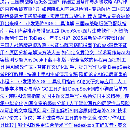
决策
三国志战略版怎么立国？详细立国条件与步骤攻略
AI写作
的内容会被查重吗？如何降低AI率通过检测 - 专题解析
三国志战
略版朵思大王搭配指南 - 实用阵容与战法推荐
AI润色文章会被检
测出来吗？- 小发猫降AIGC工具详解
三国志战略版张飞配队指
南 - 实用阵容推荐与搭配思路
DeepSeek图片生成软件 - AI智能
图像创作工具
ToDesk一年多少钱？2025最新价格与套餐详解
三国志战略版高顺攻略 - 技能与阵容搭配指南
ToDesk键盘不能
用？原因分析与解决方法大全
如何定义爱论文 - 学术写作与AI内
容检测专题
AnyDesk下载手机版 - 安全高效的远程桌面控制工
具
用AI修改作文 - 智能作文优化助手，提升写作质量
DeepSeek
做PPT教程 - 快速上手AI生成演示文稿
降低论文AIGC后查重的
小程序 - 小发猫降AIGC工具使用指南
AI论文研究与应用 - 人工
智能学术前沿与降AIGC工具介绍
DeepSeek调成小狗最简单方
法 - 趣味AI设置指南
爱国主题文章手写 - 弘扬爱国主义精神，传
承中华文化
AI写文章的弊端分析 | 人工智能写作的局限性与风险
AI写出的文章是原创吗？深度解析AI内容原创性与降AIGC技术
AI写论文引争议：学术诚信与AI工具的平衡之道
论文写作AI工
具比较 | 哪个AI软件更适合学术写作
tedesktop 正确发音 - 英文