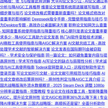
战略版：张飞与程普武将详解
大学AI论文多少过 - AI论文通过率
分析与降AIGC工具推荐
维普论文管理系统周进展填写指南 - 详
细步骤与技巧
论文修改格式需要重新查重吗？论文格式修改对
查重率的影响解析
Deepseek指令手册 - 完整使用指南与技巧
华
为Desktop专题 - 高效办公桌面解决方案
职称论文知网怎么查重
- 知网查重系统使用指南与降重技巧
核心期刊发表论文查重率要
求多少 - 降AIGC工具助力论文发表
热门AI软件变脸技术详解 -
AI换脸工具使用指南与降AIGC解决方案
AI文献总结工具 - 高效
处理学术文献的智能解决方案
论文发表在国际期刊会被窃取
吗？- 学术安全与保护指南
同一篇论文：如何避免重复内容与提
高原创性 | 学术写作指南
AI写论文的缺点与局限性分析 | 学术诚
信与AI工具使用指南
Todesk官网登录入口 - 远程控制软件官方
登录页面
写论文如何引文献 - 论文文献引用规范与技巧指南
AI
生成文章修改后算原创吗？- 原创性判定与降AIGC工具介绍
三
国志战略版海外流水数据概览 - 2025
Steam Deck 调整 1080p
分辨率设置指南 - 完整教程
专业论文在线改重工具 - 智能降重降
AIGC，提升论文原创性
论文AIGC检测率36%怎么降下来 | 专业
降AI率解决方案
三国志战略版：高顺拆还是留？全面分析助你