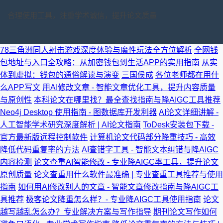
合理使用工具，注重学术诚信，提升论文质量
78三角洲同人射击游戏深度体验与魔性玩法全方位解析
全网钱
包地址与入口全攻略：从加密钱包到生活APP的实用指南
从实
体到虚拟：钱包的通俗解读与演变
三国侯成
各位老师都在用什
么APP写文
用AI修改文章 - 智能文章优化工具，提升内容质量
与原创性
本科论文在哪里找？最全查找指南与降AIGC工具推荐
Neo4j Desktop 使用指南 - 图数据库开发利器
AI论文详细讲解 -
人工智能学术研究深度解析 | AI论文指南
ToDesk安装包下载 -
官方最新版远程控制软件
计算机论文代码部分降重技巧 - 高效
降低代码重复率的方法
AI查错字工具 - 智能文本纠错与降AIGC
内容检测
论文查重AI智能修改 - 专业降AIGC率工具，提升论文
原创质量
论文查重用什么软件最准确 | 专业查重工具推荐与使用
指南
如何用AI修改别人的文章 - 智能文章修改指南与降AIGC工
具推荐
极客论文降重怎么样？- 专业降AIGC工具使用指南
论文
越写越乱怎么办？专业解决方案与写作指导
期刊论文写作如何