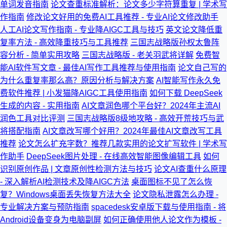
单词发音指南
论文查重标准解析：论文多少字符算重复 | 学术写
作指南
修改论文好用的免费AI工具推荐 - 专业AI论文修改助手
人工AI论文写作指南 - 专业降AIGC工具与技巧
英文论文降低重
复率方法 - 高效降重技巧与工具推荐
三国志战略版孙权太鲁阵
容分析 - 简单实用攻略
三国志战略版 - 老关羽武将详解
免费智
能AI软件写文章 - 最佳AI写作工具推荐与使用指南
论文自己写的
为什么重复率那么高？原因分析与解决方案
AI智能写作永久免
费软件推荐 | 小发猫降AIGC工具使用指南
如何下载 DeepSeek
生成的内容 - 实用指南
AI文章润色哪个平台好？2024年主流AI
润色工具对比评测
三国志战略版8级地攻略 - 高效开荒技巧与武
将搭配指南
AI文章改写哪个好用？2024年最佳AI文章改写工具
推荐
论文怎么扩充字数？推荐几款实用的论文扩写软件 | 学术写
作助手
DeepSeek图片处理 - 在线高效智能图像编辑工具
如何
识别原创作品 | 文章原创性检测方法与技巧
论文AI查重什么原理
- 深入解析AI检测技术及降AIGC方法
桌面图标不见了怎么恢
复？Windows桌面丢失恢复方法大全
论文隐私泄露怎么办理 -
专业解决方案与预防指南
spacedesk安卓版下载与使用指南 - 将
Android设备变身为电脑副屏
如何正确使用他人论文作为模板 -