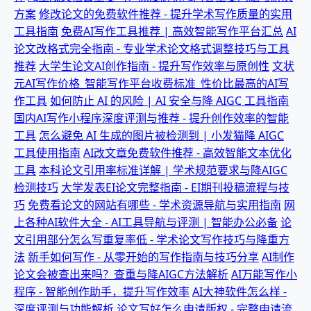
方案
修改论文的免费软件推荐 - 提升学术写作质量的实用
工具指南
免费AI写作工具推荐 | 高效智能写作平台汇总
AI
论文改格式完全指南 - 专业学术论文格式调整技巧与工具
推荐
大学生论文AI创作指南 - 提升写作效率与原创性
文状
元AI写作价格_智能写作平台收费标准_性价比最高的AI写
作工具
如何防止 AI 的风险 | AI 安全与降 AIGC 工具指南
国内AI写作小程序深度评测与推荐 - 提升创作效率的智能
工具
怎么避免 AI 生成的图片被检测到 | 小发猫降 AIGC
工具使用指南
AI改文章免费软件推荐 - 高效智能文本优化
工具
本科论文引用率标准详解 | 学术规范要求与降AIGC
检测技巧
大学发表EI论文完整指南 - EI期刊投稿流程与技
巧
免费看论文的网站有哪些 - 学术资源导航与实用指南
网
上各种AI软件大全 - AI工具导航与评测 | 智能办公必备
论
文引用部分怎么写重复率低 - 学术论文写作技巧与降重方
法
新手如何写作 - 从零开始的写作指南与技巧分享
AI制作
论文会被查出来吗？查重与降AIGC方法解析
AI万能写作小
程序 - 智能创作助手，提升写作效率
AI大神软件怎么样 -
深度评测与功能解析
论文写好怎么申请版权 - 完整申请流