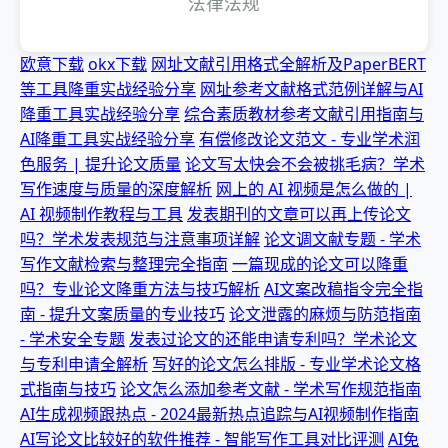
法律法规
欧意下载
okx下载
网址文献引用格式全解析及PaperBERT
等工具降重实战经验分享
网址参考文献格式范例详解与AI
降重工具实战经验分享
综合素质教材参考文献引用指南与
AI降重工具实战经验分享
有偿修改论文范文 - 专业学术润
色服务 | 提升论文质量
论文写太快会不会被挑毛病？学术
写作速度与质量的深度解析
网上的 AI 视频是怎么做的 |
AI 视频制作教程与工具
发表期刊的文章可以再上传论文
吗？学术发表规范与注意事项详解
论文调文献专题 - 学术
写作文献检索与整理完全指南
一篇现成的论文可以降重
吗？专业论文降重方法与技巧解析
AI文案改稿指令完全指
南 - 提升文案质量的专业技巧
论文泄露的麻烦与防范指南
- 学术安全专题
发表过论文的还能申请专利吗？学术论文
与专利申请全解析
写好的论文怎么排版 - 专业学术论文格
式指南与技巧
论文怎么添加参考文献 - 学术写作规范指南
AI生成视频跟热点 - 2024最新热点追踪与AI视频制作指南
AI写论文比较好的软件推荐 - 智能写作工具对比评测
AI免