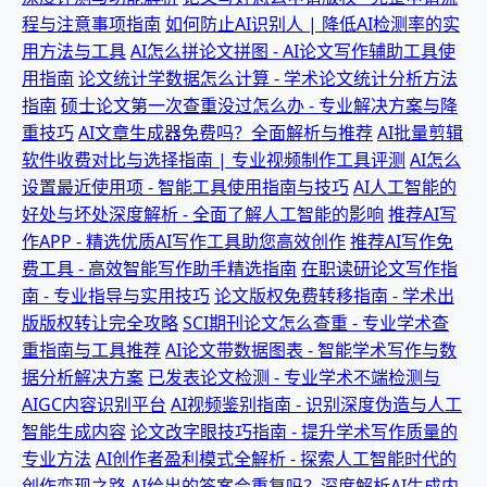
程与注意事项指南
如何防止AI识别人 | 降低AI检测率的实
用方法与工具
AI怎么拼论文拼图 - AI论文写作辅助工具使
用指南
论文统计学数据怎么计算 - 学术论文统计分析方法
指南
硕士论文第一次查重没过怎么办 - 专业解决方案与降
重技巧
AI文章生成器免费吗？全面解析与推荐
AI批量剪辑
软件收费对比与选择指南 | 专业视频制作工具评测
AI怎么
设置最近使用项 - 智能工具使用指南与技巧
AI人工智能的
好处与坏处深度解析 - 全面了解人工智能的影响
推荐AI写
作APP - 精选优质AI写作工具助您高效创作
推荐AI写作免
费工具 - 高效智能写作助手精选指南
在职读研论文写作指
南 - 专业指导与实用技巧
论文版权免费转移指南 - 学术出
版版权转让完全攻略
SCI期刊论文怎么查重 - 专业学术查
重指南与工具推荐
AI论文带数据图表 - 智能学术写作与数
据分析解决方案
已发表论文检测 - 专业学术不端检测与
AIGC内容识别平台
AI视频鉴别指南 - 识别深度伪造与人工
智能生成内容
论文改字眼技巧指南 - 提升学术写作质量的
专业方法
AI创作者盈利模式全解析 - 探索人工智能时代的
创作变现之路
AI给出的答案会重复吗？深度解析AI生成内