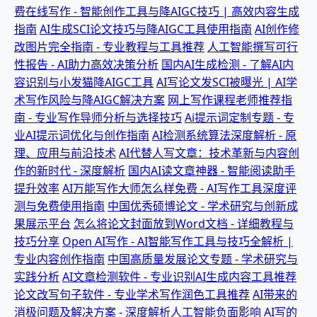
费在线写作 - 智能创作工具与降AIGC技巧 | 高效内容生成
指南
AI生成SCI论文技巧与降AIGC工具使用指南
AI创作修
改图片完全指南 - 专业教程与工具推荐
人工智能撰写可行
性报告 - AI助力高效决策分析
国内AI生成检测 - 了解AI内
容识别与小发猫降AIGC工具
AI写论文发SCI被曝光 | AI学
术写作风险与降AIGC解决方案
网上写作课程老师推荐指
南 - 专业写作导师分析与选择技巧
Ai提示词定制专题 - 专
业AI提示词优化与创作指南
AI检测系统算法深度解析 - 原
理、应用与前沿技术
AI代替人写文章：技术革新与内容创
作的新时代 - 深度解析
国内AI读文章神器 - 智能阅读助手
提升效率
AI万能写作大师怎么样免费 - AI写作工具深度评
测与免费使用指南
中国优秀硕博论文 - 学术研究与创新成
果展示平台
怎么将论文封面放到Word文档 - 详细教程与
技巧分享
Open AI写作 - AI智能写作工具与技巧全解析 |
专业内容创作指南
中国高质量发展论文专题 - 学术研究与
实践分析
AI文章检测软件 - 专业识别AI生成内容工具推荐
论文改写句子软件 - 专业学术写作润色工具推荐
AI带来的
消极问题及解决方案 - 深度解析人工智能负面影响
AI写的