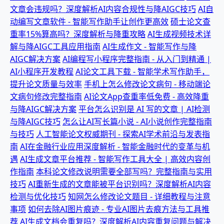
文章会违规吗？深度解析AI内容合规性与降AIGC技巧
AI自
动编写文章软件 - 智能写作助手让创作更高效
硕士论文查
重率15%算高吗？深度解析与降重攻略
AI生成视频技术详
解与降AIGC工具应用指南
AI生成作文 - 智能写作与降
AIGC解决方案
AI编程写小程序完整指南 - 从入门到精通 |
AI小程序开发教程
AI论文工具下载 - 智能学术写作助手，
提升论文质量与效率
手机上怎么修改论文病句 - 移动端论
文病句修改完整指南
AI论文App查重率低免费 - 高效降重
与降AIGC解决方案
平台怎么识别是 AI 写的文章 | AI检测
与降AIGC技巧
怎么让AI写长篇小说 - AI小说创作完整指南
与技巧
人工智能论文权威期刊 - 探索AI学术前沿与发表指
南
AI在金融行业应用深度解析 - 智能金融时代的变革与机
遇
AI生成文章平台推荐 - 智能写作工具大全 | 高效内容创
作指南
本科论文修改说明需要全部写吗？完整指南与实用
技巧
AI重新生成的文章能被平台识别吗？深度解析AI内容
检测与优化技巧
知网怎么修改论文题目 - 详细教程与注意
事项
如何去除AI图片痕迹 - 专业AI图片去痕方法与工具推
荐
AI生成文档会重复吗？深度解析AI内容重复问题与解决