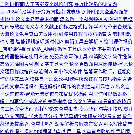
与防护指南|人工智能安全风险研究
最近比较新的论文题
目-2024前沿学术研究方向指南
发表核心期刊论文查重标准解
析|期刊论文重复率要求指南
怎么做一个AI视频-AI视频制作完整
指南与教程
论文参考文献正确标注格式指南-学术写作必备规范
大雅论文免费查重怎么用-详细使用教程与技巧指南
AI剪辑师软
件专题-智能视频编辑新时代|AI剪辑工具全解析
AI绘制课件报价
_智能课件制作价格_AI绘图教学工具成本分析
不要钱的AI写作
生成器推荐与使用方法-免费高效写作工具
AI消除文字软件推荐-
高效去除图片/视频文字工具大全
论文更改题目原因模板-学术论
文题目修改指南与范例
AI写小作文软件-智能写作助手，轻松创
作优质文章
AI软件自己怎么改-AI软件修改教程与技巧指南
AI合
成的文章靠谱吗？深度解析AI写作的真实性与可靠性
AI怎么自
己调整位置-智能元素定位与布局优化指南
AI写作可以做表格
吗？AI写作生成表格的完整指南
怎么改AI语音-AI语音修改技巧
与工具完全指南
怎样写论文查重报告-专业指南与实用技巧
零几
年论文回顾与学术发展分析-重温早期学术研究的珍贵文献
软件
翻译会提高 AI 查重率吗？深度解析与解决方案
AI可以写出简单
的软件吗？探索AI编程能力与实用工具
AI声音克隆软件手机版-