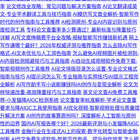
率
论文修改全攻略：常见问题与解决方案指南
AI论文翻译成英
文-专业学术翻译工具与技巧指南
AI模仿写文章全解析-智能写作
时代的创作指南与工具推荐
AI检测原创-专业AI内容识别与原创
度检测工具
专科论文查重率多少算通过？最新标准与降重技巧
详解
AI写文章挣稿费平台全攻略-揭秘智能写作赚钱新机遇
网上
写作课哪个最好？2026年权威评测与推荐指南
怎么去除AI写作
格式-AI文本优化与人工润色指南
怎么避免AI视频图片被检测到-
AI内容检测规避技巧与工具指南
AI自动生成视频软件免费下载-
智能视频创作工具推荐
AI论文排版目录怎么设置-专业论文格式
指南与技巧
AI提示词怎么写-专业指南与实用技巧|AI提示工程完
全解析
AI写作助手写小说能赚钱吗|AI创作与变现全解析
论文怎
样快速改重-高效降重技巧与工具指南
英文论文查AI免费工具推
荐-小发猫降AIGC检测系统
论文重复率标准解析-学术论文查重
要求与降AIGC工具使用指南
AI优化视频-智能视频处理与质量提
升解决方案
AI创作的故事算原创吗？深度解析人工智能与原创
性的边界
国内AI写报告哪个好？2026最新评测与小发猫降AIGC
工具推荐
金融行业在生成式AI上的探索-数字化转型与智能金融
创新
AI作文免费生成软件-智能写作助手，提升创作效率
怎么把