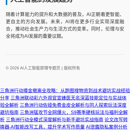
随着计算能力的提升和大数据的普及，AI正朝着更智能、
更自主的方向发展。未来，AI将在更多行业实现深度融
合，推动社会生产力与生活方式的变革。同时，伦理与安
全将成为AI发展的重要议题。
© 2026 AI人工智能原理专题页 | 版权所有
三角洲行动摸金撤离全攻略：从跑图搜物资到战术避坑实战经验
分享
三角洲联动彩六外观官宣蜂医无名深蓝技能定位与实战体
验全解析
三角洲行动佐娅免费金皮全解析与同人探索玩法深度
避坑指南
三角洲猛攻节全网爆火，S9赛季硬核玩法与福利全解
析
三角洲行动全模式深度解析与新手避坑实战指南
论文改写转
换器-AI智能改写工具，提升学术写作质量
AI泄露隐私案例分析