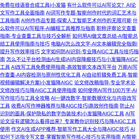
免费在线语音合成工具|小发猫
有什么软件可以AI写论文？AI论
文写作工具全面指南
AI词写作专题-智能创作时代的词汇艺术与
工具指南
AI创作作品专题-探索人工智能艺术创作的无限可能
什
么软件可以AI写程序-AI编程工具推荐与指南
职称评审论文查重
指南-专业查重工具与技巧全解析
如何用AI做文章总结-AI智能总
结工具使用指南与技巧
电脑AI怎么改文字-AI文本编辑完全指南|
提升写作效率技巧
文字如何防AI识别-专业降AIGC工具与技巧指
南
怎么不让平台检测由AI生成|AI内容降痕技巧与小发猫降AIGC
工具
AI改写工具免费使用指南-高效智能文本改写平台
万能AI写
作查重-AI内容检测与原创性优化工具
AI自动剪辑免费工具-智能
视频编辑解决方案|小发猫降AIGC
论文修改稿指导-专业学术论
文修改技巧与降AIGC工具使用指南
如何使用AI写作100万字-AI
写作技巧与工具全攻略
AI一键改数字-智能数据优化与内容改写
工具
收费AI写作神器推荐与降AIGC技巧|高效创作指南
防止AI
识别的面具-保护隐私的数字伪装技术|小发猫降AIGC工具
AI写
论文没有逻辑怎么看得出来？专家教你识别技巧与降AIGC工具
使用
作文AI生成APP推荐-智能写作工具大全与降AIGC技巧
AI
如何下达指令写文章-掌握智能写作核心技巧与实用指南
AI智能