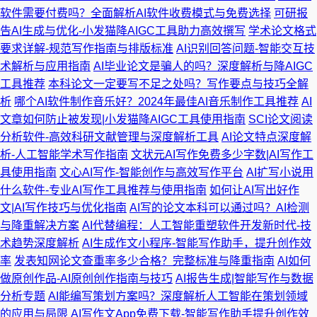
软件需要付费吗？全面解析AI软件收费模式与免费选择
可研报
告AI生成与优化-小发猫降AIGC工具助力高效撰写
学术论文格式
要求详解-规范写作指南与排版标准
AI识别回答问题-智能交互技
术解析与应用指南
AI毕业论文是骗人的吗？深度解析与降AIGC
工具推荐
本科论文一定要写不足之处吗？写作要点与技巧全解
析
哪个AI软件制作音乐好？2024年最佳AI音乐制作工具推荐
AI
文章如何防止被发现|小发猫降AIGC工具使用指南
SCI论文阅读
分析软件-高效科研文献管理与深度解析工具
AI论文特点深度解
析-人工智能学术写作指南
文状元AI写作免费多少字数|AI写作工
具使用指南
文心AI写作-智能创作与高效写作平台
AI扩写小说用
什么软件-专业AI写作工具推荐与使用指南
如何让AI写出好作
文|AI写作技巧与优化指南
AI写的论文本科可以通过吗？AI检测
与降重解决方案
AI代替编程：人工智能重塑软件开发新时代-技
术趋势深度解析
AI生成作文小程序-智能写作助手，提升创作效
率
发表知网论文查重率多少合格？完整标准与降重指南
AI如何
做原创作品-AI原创创作指南与技巧
AI报告生成|智能写作与数据
分析专题
AI能编写策划方案吗？深度解析人工智能在策划领域
的应用与局限
AI写作文App免费下载-智能写作助手提升创作效