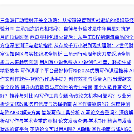
三角洲行动镭射开关全攻略：从按键设置到实战避坑的保姆级经
验分享
言承旭冻龄真相揭秘：自律与节俭才是中年男星对抗岁
月的顶级医美
西瓜零钱包爆火背后：从手工DIY到潮流单品的全
方位深度测评与避坑指南
从存款千万小说到现实理财：Z世代财
富认知误区与实操避坑全解析
三角洲行动周年庆刀皮返场全解
析与未来趋势预测
用AI写小说免费-AI小说创作神器，轻松生成
精彩故事
写作课哪个平台最好排行榜|2024优质写作课程推荐
AI
作文创作软件-智能写作助手提升创作效率与质量
AI写出爆款文
章全攻略-提升内容质量与原创性的专业指南
哪个AI软件写报告
好？推荐与对比|AI写作工具专题
修改论文机构可靠吗？专业分
析论文修改服务可信度与选择指南
AI写作猿靠谱吗？深度评测
与降AIGC解决方案|智能写作工具分析
AI写论文查重吗？深度解
析AI写作与学术查重的真相
论文发表查询-学术期刊检索与发表
状态验证平台
英语论文可以用AI吗？AI辅助写作指南与降AIGC