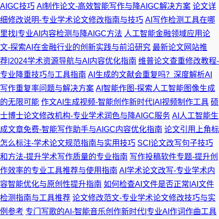
AIGC技巧
AI制作论文-高效智能写作与降AIGC解决方案
论文详
细修改说明-专业学术论文修改指南与技巧
AI写作检测工具在哪
里找|专业AI内容检测与降AIGC方法
人工智能金融领域应用论
文-探索AI在金融行业的创新实践与前沿研究
最新论文网站推
荐|2024学术资源导航与AI内容优化指南
维普论文查重修改教程-
专业降重技巧与工具指南
AI生成的文献会重复吗？深度解析AI
写作重复率问题与解决方案
AI智能作图-探索人工智能图像生成
的无限可能
作文AI生成视频-智能创作新时代|AI视频制作工具
硕
士博士论文修改机构-专业学术润色与降AIGC服务
AI人工智能生
成文章免费-智能写作助手与AIGC内容优化指南
论文引用上角标
怎么标注-学术论文规范指南与实用技巧
SCI论文改写句子技巧
和方法-提升学术写作质量的专业指南
写作投稿软件专题-提升创
作效率的专业工具推荐与使用指南
AI学术论文改写-专业学术内
容智能优化与原创性提升指南
如何检查AI文件是否正常|AI文件
检测指南与工具推荐
论文修改范文-专业学术论文修改技巧与实
例参考
专门写歌的AI-智能音乐创作新时代|专业AI作词作曲工具