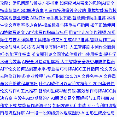
攻略：常见问题与解决方案指南
如何应对AI带来的风险|AI安全
指南与降AIGC解决方案
AI写作投稿赚钱全攻略-掌握智能写作技
巧实现副业增收
AI写作App手机版下载-智能创作助手推荐
本科
生论文查重率多少合格-权威标准与降重技巧指南
如何正确使用
AI协助写论文-AI学术写作指南与技巧
用文字让AI创作视频-AI视
频生成技术详解与工具推荐
作文AI生成APP推荐-智能写作工具
大全与降AIGC技巧
AI可以写剧本吗？人工智能剧本创作全面解
析-智能写作指南
英文期刊论文阅读软件推荐与使用指南-提升学
术研究效率
AI安全风险深度解析-人工智能安全隐患与防护指南
AI写论文如何达到高水平-专业技巧与降AIGC工具指南
论文怎么
去除修订模式-专业教程与技巧指南
怎么改AI文件名字-AI文件重
命名完整教程与技巧
什么AI软件可以写论文框架？2024年最佳
论文写作AI工具推荐
智能AI生成视频剪辑-高效创作与降AIGC解
决方案
有没有AI炒期货的？AI期货交易全面解析与工具指南
AI
作文下载-智能写作资源平台
如何发表专利申请-专业专利申请指
南与流程详解
AI一段一段的线怎么组成图形-AI图形生成原理与