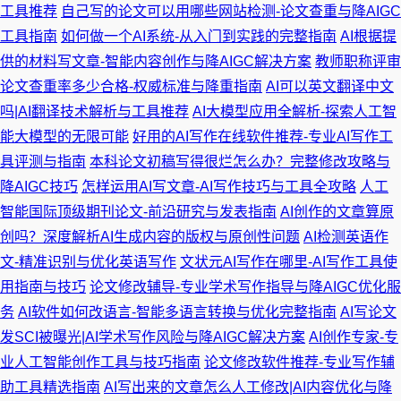
工具推荐
自己写的论文可以用哪些网站检测-论文查重与降AIGC
工具指南
如何做一个AI系统-从入门到实践的完整指南
AI根据提
供的材料写文章-智能内容创作与降AIGC解决方案
教师职称评审
论文查重率多少合格-权威标准与降重指南
AI可以英文翻译中文
吗|AI翻译技术解析与工具推荐
AI大模型应用全解析-探索人工智
能大模型的无限可能
好用的AI写作在线软件推荐-专业AI写作工
具评测与指南
本科论文初稿写得很烂怎么办？完整修改攻略与
降AIGC技巧
怎样运用AI写文章-AI写作技巧与工具全攻略
人工
智能国际顶级期刊论文-前沿研究与发表指南
AI创作的文章算原
创吗？深度解析AI生成内容的版权与原创性问题
AI检测英语作
文-精准识别与优化英语写作
文状元AI写作在哪里-AI写作工具使
用指南与技巧
论文修改辅导-专业学术写作指导与降AIGC优化服
务
AI软件如何改语言-智能多语言转换与优化完整指南
AI写论文
发SCI被曝光|AI学术写作风险与降AIGC解决方案
AI创作专家-专
业人工智能创作工具与技巧指南
论文修改软件推荐-专业写作辅
助工具精选指南
AI写出来的文章怎么人工修改|AI内容优化与降