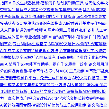
指南
AI作文生成器鼠标-智能写作与创意辅助工具
成考论文学校
查重吗？详解成人高考论文查重政策与应对方法
华为AI编辑软
件全面解析-智能创作新时代的专业工具指南
怎么查看SCI论文
投稿状态-SCI投稿状态查询完整指南
AI软件设计基本操作指南-
从入门到精通的完整教程
AI图片检测工具推荐-如何识别人工智
能生成的图片|专业检测指南
AI自动编写剧本-智能创作时代的编
剧革命|专业AI剧本生成指南
AI写的论文是什么样的？深度解析
AI生成学术论文的特征与识别方法
论文能被举报吗？学术诚信
与举报机制全面解析
AI与私域应用深度解析-企业数字化转型指
南
AI帮写作文-智能写作助手，提升作文质量与效率
论文引用部
分如何避免查重-学术写作技巧与降AIGC工具指南
AI写歌下载免
费-智能音乐创作平台，免费生成原创歌曲
AI论文写作指南：智
能生成学术论文与参考文献的专业方法
AI大神软件怎么样-深度
评测与功能解析
用AI写的文章会火吗？深度解析AI写作的传播
力与真实性
如何把论文改成Word-学术论文格式转换完整指南
AI设计效果图专题-智能设计新趋势与工具应用指南
论文修改全