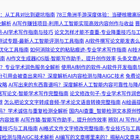
解析：从工具对比到避坑指南
78三角洲手游深度体验：当硬核撤离
全解析
AI写作赚钱项目-利用人工智能实现高效内容创作与收益
晋
用-AI学术写作指南与技巧
论文怎样才能不查重-专业降重技巧与
I测试专题-最新人工智能评测与工具指南
AI软件撰写论文能发表
与优化工具指南
如何消除论文的粘贴痕迹-专业学术写作指南
AI
南
AI作文生成器iOS版-智能写作助手，提升创作效率
头条文章
？专业学术润色服务全解析
使用AI制作的软件-AI软件开发指
部分引用会被查出来吗？深度解析AI内容检测与降AIGC技术
免费论
攻略
AI写出来的东西靠谱吗？深度解析人工智能内容可靠性与降A
据写论文-智能学术写作完整指南
论文修改句子-专业学术写作润色
荐
怎么把论文文字转成音频-学术论文语音转换完整指南
AI绘画
吗？学术诚信与重复检测全解析
国内AI查重_智能检测文本原创
升内容效率
AI写作猿-智能写作助手，提升创作效率
辨别 AI 写作
重技巧与工具指南
AI格式文件文字修改完整指南-专业技巧与工
内容检测与降AIGC技术解析
AI编写的文章哪里来的？揭秘AI文章来