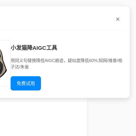
小发猫降AIGC工具
论文后被导师发现存在明显的 AI 生
用同义句替换降低AIGC痕迹，疑似度降低60%,知网/维普/格
效的降 AIGC（降低 AI 生成内
子达/朱雀
免费试用