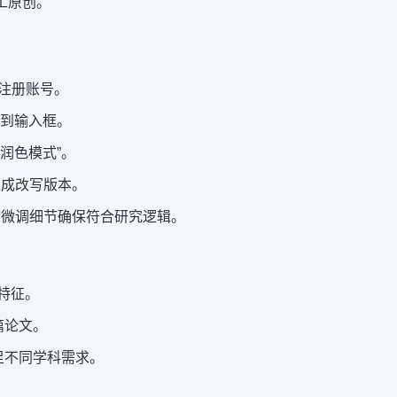
工原创。
并注册账号。
贴到输入框。
术润色模式”。
生成改写版本。
动微调细节确保符合研究逻辑。
 特征。
篇论文。
足不同学科需求。