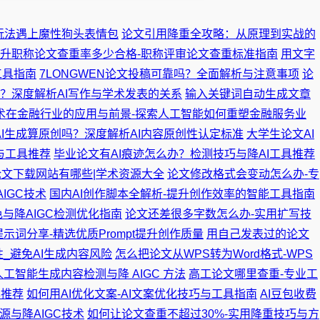
玩法遇上魔性狗头表情包
论文引用降重全攻略：从原理到实战的
升职称论文查重率多少合格-职称评审论文查重标准指南
用文字
工具指南
7LONGWEN论文投稿可靠吗？全面解析与注意事项
论
么？深度解析AI写作与学术发表的关系
输入关键词自动生成文章
技术在金融行业的应用与前景-探索人工智能如何重塑金融服务业
AI生成算原创吗？深度解析AI内容原创性认定标准
大学生论文AI
南与工具推荐
毕业论文有AI痕迹怎么办？检测技巧与降AI工具推荐
文下载网站有哪些|学术资源大全
论文修改格式会变动怎么办-专
IGC技术
国内AI创作脚本全解析-提升创作效率的智能工具指南
与降AIGC检测优化指南
论文还差很多字数怎么办-实用扩写技
提示词分享-精选优质Prompt提升创作质量
用自己发表过的论文
性_避免AI生成内容风险
怎么把论文从WPS转为Word格式-WPS
|人工智能生成内容检测与降 AIGC 方法
高工论文哪里查重-专业工
具推荐
如何用AI优化文案-AI文案优化技巧与工具指南
AI豆包收费
源与降AIGC技术
如何让论文查重不超过30%-实用降重技巧与方