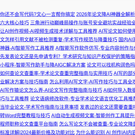
你还不会写代码?文心一言帮你搞定
2026年论文降AI神器全
六大核心技巧
三角洲行动巅峰局操作与账号安全避坑实战经验
让AI创作视频-AI视频生成技术详解与工具推荐
AI写论文如何使
文怎样引用文献不被检测重复-学术写作规范与降重技巧
国内A
神器-AI智能写作工具推荐
AI智能写作软件仿写-专业内容创作
先发表论文还是先申请专利？学术研究与知识产权保护的策略指
小程序-智能写作助手与降AIGC解决方案
论文可以找机构润色吗
如何查论文查重率-学术论文查重完整指南与实用技巧
AI写的
业解决方案与技巧指南
怎么利用AI写文字-AI写作技巧与工具全
AI写作猿论文怎么弄-AI论文写作完整指南与技巧
AI如何导入数
巧与工具推荐
论文语病修改软件-专业学术论文语言优化工具推
当毕业论文-学术写作指南与注意事项
发表过的论文还需要查重
转Word完整教程与技巧
AI自动生成视频文案-智能创作工具提
程师职称论文查重平台指南
怎么写论文不会被查重-专业论文降
标准详解|2024最新价格及功能对比
为什么能识别 AI 创作|AI