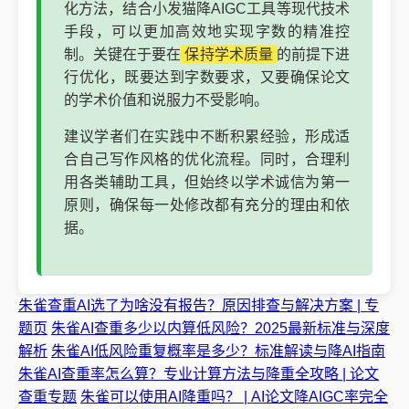
化方法，结合小发猫降AIGC工具等现代技术
手段，可以更加高效地实现字数的精准控
制。关键在于要在
保持学术质量
的前提下进
行优化，既要达到字数要求，又要确保论文
的学术价值和说服力不受影响。
建议学者们在实践中不断积累经验，形成适
合自己写作风格的优化流程。同时，合理利
用各类辅助工具，但始终以学术诚信为第一
原则，确保每一处修改都有充分的理由和依
据。
朱雀查重AI选了为啥没有报告？原因排查与解决方案 | 专
题页
朱雀AI查重多少以内算低风险？2025最新标准与深度
解析
朱雀AI低风险重复概率是多少？标准解读与降AI指南
朱雀AI查重率怎么算？专业计算方法与降重全攻略 | 论文
查重专题
朱雀可以使用AI降重吗？ | AI论文降AIGC率完全