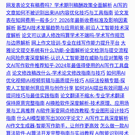
网发表论文有稿费吗？学术期刊稿酬政策全面解析
AI写的
文章如何不被识别出来|AI内容优化技巧与工具指南
论文发
表在知网费用一般多少？2026年最新收费标准及影响因素
解析
新型AI技术发展趋势与应用前景-前沿人工智能技术深
度解析
论文可以请人修改吗算学术不端吗-学术写作规范
与边界解析
网上作文培训-专业在线写作能力提升平台
大
雅论文提交系统有什么功能-全面解析论文检测与提交流程
AI风险危害深度解析-认识人工智能潜在威胁与应对策略
中
文AI写作软件推荐知乎-2024年最值得使用的AI写作工具盘
点
论文修改稿改什么-学术论文修改指南与技巧
如何用AI
优化视频|AI视频剪辑与画质提升技巧
AI玩法投稿专题-探
索人工智能创意应用与创作分享
如何对AI提出有效问题-AI
提问技巧与最佳实践指南
论文翻译不缩水-专业学术翻译
保持原意完整指南
AI换脸软件深度解析-技术原理、应用场
景与工具推荐
AI软件渐变网点修改教程-专业图形设计技巧
指南
什么AI模型能写出3000字论文？AI写作工具深度解析
AI作文生成器-智能写作助手，让创作更高效
怎么做一款AI
算法软件-AI算法开发完整指南与实战教程
AI智能识别技术