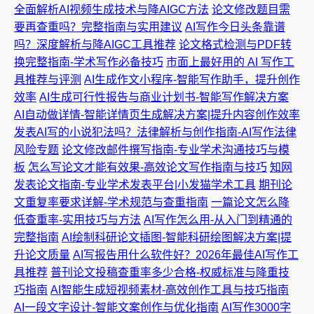
全面解析AI视频生成技术与降AIGC方法
论文修改题目需
要再查重吗？完整指南与实用建议
AI写作今日头条靠谱
吗？深度解析与降AIGC工具推荐
论文格式检测与PDF转
换完整指南-学术写作必备技巧
市面上最好用的 AI 写作工
具推荐与评测
AI生成作文小程序-智能写作助手，提升创作
效率
AI生成可行性报告与商业计划书-智能写作解决方案
AI自动做详情-智能详情页生成解决方案|提升内容创作效率
发表AI写的小说犯法吗？法律解析与创作指南-AI写作法律
风险专题
论文修改邮件撰写指南-专业学术沟通技巧与模
板
怎么写论文才能有效果-高效论文写作指南与技巧
知网
发表论文指南-专业学术发表平台|小发猫学术工具
期刊论
文重复率要求详解-学术规范与查重指南
一篇论文怎么降
低查重率-实用技巧与方法
AI写作怎么用-从入门到精通的
完整指南
AI绘制科研论文插图-智能科研绘图解决方案|提
升论文质量
AI写报告用什么软件好？2026年最佳AI写作工
具推荐
普刊论文投稿查重率多少合格-权威标准与降重技
巧指南
AI智能生成短视频素材-高效创作工具与技巧指南
AI一段文字设计-智能文案创作与优化指南
AI写作3000字