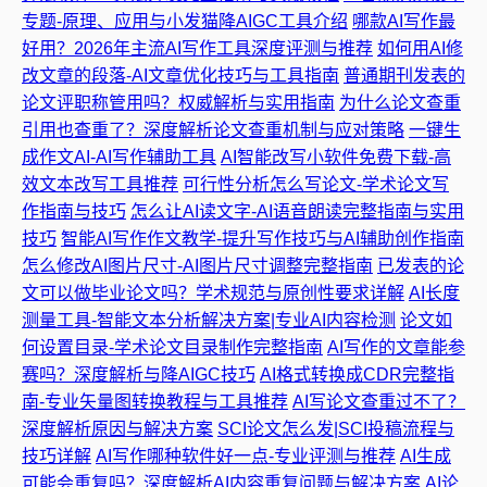
专题-原理、应用与小发猫降AIGC工具介绍
哪款AI写作最
好用？2026年主流AI写作工具深度评测与推荐
如何用AI修
改文章的段落-AI文章优化技巧与工具指南
普通期刊发表的
论文评职称管用吗？权威解析与实用指南
为什么论文查重
引用也查重了？深度解析论文查重机制与应对策略
一键生
成作文AI-AI写作辅助工具
AI智能改写小软件免费下载-高
效文本改写工具推荐
可行性分析怎么写论文-学术论文写
作指南与技巧
怎么让AI读文字-AI语音朗读完整指南与实用
技巧
智能AI写作作文教学-提升写作技巧与AI辅助创作指南
怎么修改AI图片尺寸-AI图片尺寸调整完整指南
已发表的论
文可以做毕业论文吗？学术规范与原创性要求详解
AI长度
测量工具-智能文本分析解决方案|专业AI内容检测
论文如
何设置目录-学术论文目录制作完整指南
AI写作的文章能参
赛吗？深度解析与降AIGC技巧
AI格式转换成CDR完整指
南-专业矢量图转换教程与工具推荐
AI写论文查重过不了？
深度解析原因与解决方案
SCI论文怎么发|SCI投稿流程与
技巧详解
AI写作哪种软件好一点-专业评测与推荐
AI生成
可能会重复吗？深度解析AI内容重复问题与解决方案
AI论