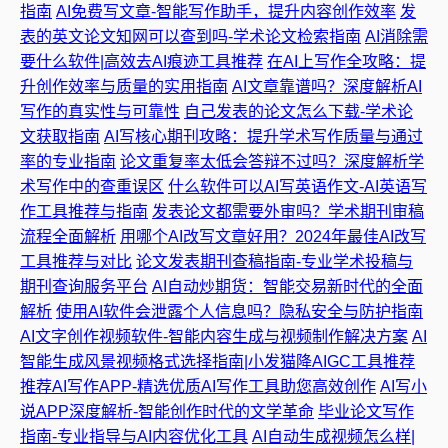
指南
AI免费写文章-智能写作助手，提升内容创作效率
发
表的英文论文知网可以查到吗-学术论文检索指南
AI消除需
要什么软件|高效去AI痕迹工具推荐
在AI上写作全攻略：提
升创作效率与质量的实用指南
AI文章靠谱吗？深度解析AI
写作的真实性与可靠性
自己发表的论文怎么下载-学术论
文获取指南
AI写核心期刊攻略：提升学术写作质量与通过
率的专业指南
论文重复率太低会答辩不过吗？深度解析学
术写作中的查重误区
什么软件可以AI写英语作文-AI英语写
作工具推荐与指南
发表论文都需要外审吗？学术期刊审稿
流程全面解析
用哪个AI改写文章好用？2024年最佳AI改写
工具推荐与对比
论文发表期刊查稿指南-专业学术投稿与
期刊查询服务平台
AI自动炒期货：智能交易新时代的全面
解析
使用AI软件会泄露个人信息吗？隐私安全与防护指南
AI文字创作视频软件-智能内容生成与视频制作解决方案
AI
智能生成风景视频格式选择指南|小发猫降AIGC工具推荐
推荐AI写作APP-精选优质AI写作工具助您高效创作
AI写小
说APP深度解析-智能创作时代的文学革命
毕业论文写作
指南-专业指导与AI内容优化工具
AI自动生成视频怎么样|