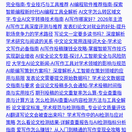
完全指南-专业技巧与工具推荐
AI编程软件推荐指南-探索
智能编程新时代|AI编程工具全解析
AI文字怎么转区域文
字-专业AI文字转换技术指南
AI写作哪家好？2026年主流
AI写作工具深度评测与推荐
发表EI论文对就业的好处-提升
职场竞争力的学术路径
写论文一定要多读书吗？深度解析
学术研究与阅读的关系
中文论文常用连接词大全-学术论
文写作必备指南
AI写作投稿赚钱全攻略-掌握智能写作技巧
实现副业增收
AI安全论文专题-探讨人工智能安全与风险防
控
大学生AI论文新闻-AI写作工具对学术领域的影响与规范
AI能编写策划方案吗？深度解析人工智能在策划领域的应
用与局限
发表论文需要提交原始数据吗？学术论文数据提
交指南与要求
会议论文投稿多久会通知-学术投稿时间指
南与实用技巧
期刊投稿的论文重复率怎么算-专业查重指
南与计算方法
怎么检测AI查重|AI内容检测方法与工具全解
析
论文鉴定标准_学术规范与检测指南_专业论文质量评估
AI翻译写论文会被查出来吗？学术写作中的AI检测与应对
策略
怎么看论文检测结果-详解查重报告与AI检测指标分析
指南
爱写作怎么赚钱？从入门到精通的写作变现全攻略
知