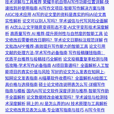
技术详解与工具推荐
荣耀手机自带AI写作功能位置详解-快
速找到并使用指南
AI写作文项目-智能写作解决方案与降
AIGC技术应用
AI写的论文里的资料是真实的吗|AI论文真
实性解析
论文可以别人写吗？学术诚信与代写风险全面解
析
AI怎么让文字随意变得形态不变-AI文字变形技术深度解
析
高质量写作 AI 推荐-提升原创性与自然度的智能工具
论
文修改后需要修改日期吗？学术论文日期标注规范详解
作
文批改APP推荐-高效提升写作能力的智能工具
论文引用
文献的处理方法-学术写作必备指南
写作投稿赚钱指南：
优质平台推荐与投稿技巧全解析
论文投稿重复率检测与降
低攻略-学术写作必备指南
AI项目靠谱吗？全面解析人工智
能项目的真实价值与风险
写好的论文怎么发表在知网上-
知网论文发表指南
AI描摹软件收费吗？全面解析AI绘图工
具价格与选择指南
硕士论文修改说明表怎么写-详细写作
指南与模板
国内AI写论文软件深度评测与推荐-智能写作助
手全面解析
论文数据修改会被发现吗？学术诚信与检测技
术深度解析
网上的 AI 是怎么弄的|AI 技术原理与工具解析
论文修改意见表怎么填-专业填写指南与技巧
AI写今年作