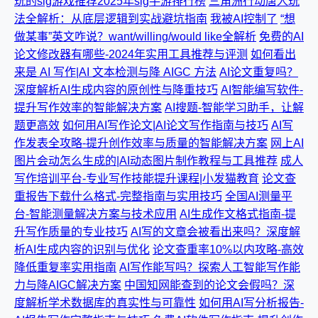
玩的slg游戏推荐2025年slg手游排行榜
三角洲行动唐人玩
法全解析：从底层逻辑到实战避坑指南
我被AI控制了
“想
做某事”英文咋说？want/willing/would like全解析
免费的AI
论文修改器有哪些-2024年实用工具推荐与评测
如何看出
来是 AI 写作|AI 文本检测与降 AIGC 方法
AI论文重复吗？
深度解析AI生成内容的原创性与降重技巧
AI智能编写软件-
提升写作效率的智能解决方案
AI搜题-智能学习助手，让解
题更高效
如何用AI写作论文|AI论文写作指南与技巧
AI写
作发表全攻略-提升创作效率与质量的智能解决方案
网上AI
图片会动怎么生成的|AI动态图片制作教程与工具推荐
成人
写作培训平台-专业写作技能提升课程|小发猫教育
论文查
重报告下载什么格式-完整指南与实用技巧
全国AI测量平
台-智能测量解决方案与技术应用
AI生成作文格式指南-提
升写作质量的专业技巧
AI写的文章会被看出来吗？深度解
析AI生成内容的识别与优化
论文查重率10%以内攻略-高效
降低重复率实用指南
AI写作能写吗？探索人工智能写作能
力与降AIGC解决方案
中国知网能查到的论文会假吗？深
度解析学术数据库的真实性与可靠性
如何用AI写分析报告-