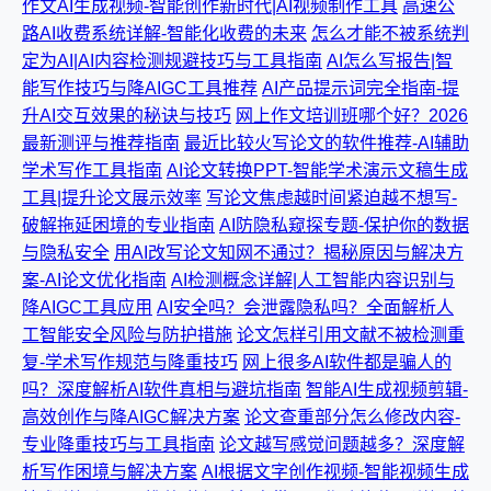
作文AI生成视频-智能创作新时代|AI视频制作工具
高速公
路AI收费系统详解-智能化收费的未来
怎么才能不被系统判
定为AI|AI内容检测规避技巧与工具指南
AI怎么写报告|智
能写作技巧与降AIGC工具推荐
AI产品提示词完全指南-提
升AI交互效果的秘诀与技巧
网上作文培训班哪个好？2026
最新测评与推荐指南
最近比较火写论文的软件推荐-AI辅助
学术写作工具指南
AI论文转换PPT-智能学术演示文稿生成
工具|提升论文展示效率
写论文焦虑越时间紧迫越不想写-
破解拖延困境的专业指南
AI防隐私窥探专题-保护你的数据
与隐私安全
用AI改写论文知网不通过？揭秘原因与解决方
案-AI论文优化指南
AI检测概念详解|人工智能内容识别与
降AIGC工具应用
AI安全吗？会泄露隐私吗？全面解析人
工智能安全风险与防护措施
论文怎样引用文献不被检测重
复-学术写作规范与降重技巧
网上很多AI软件都是骗人的
吗？深度解析AI软件真相与避坑指南
智能AI生成视频剪辑-
高效创作与降AIGC解决方案
论文查重部分怎么修改内容-
专业降重技巧与工具指南
论文越写感觉问题越多？深度解
析写作困境与解决方案
AI根据文字创作视频-智能视频生成