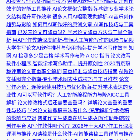
AI报告写作完整指南与技巧
免费AI软件写作指南-提升创作
效率的智能工具推荐
AI论文框架完整指南-构建专业学术论
文结构提升写作效率
很多人用AI唱歌现象解析-AI音乐创作
趋势与影响
如何用AI写作好的原创文章-AI写作技巧与工具
指南
已发表论文可降重吗？学术论文降重方法与工具全解
析
用AI写作弊端深度解析-警惕人工智能写作的风险与局限
大学生写论文AI软件推荐与使用指南-提升学术写作效率
知
网 AI 检测多少是合格|学术写作与降 AIGC 指南
论文改写
软件小程序-智能学术写作助手，提升原创性
2020南京职
称评审论文查重率全解析|查重标准与降重技巧指南
AI做论
文插图完全指南-专业学术图表生成技巧与工具推荐
论文
写作必备：连接词使用技巧与优化指南-提升学术表达的专
业性
AI可以写软件吗？人工智能编程能力与降AIGC工具
解析
论文修改格式后还需要查重吗？详解论文查重的重要
性与技巧
学术论文被撤稿意味着什么-深度解析学术撤稿
的影响与应对
智能作文生成器在线生成-AI写作助手|高效
创作平台
AI写作软件哪个好？2026年十大AI写作工具深度
评测与推荐
AI读稿是什么软件-AI智能读稿工具详解与推荐