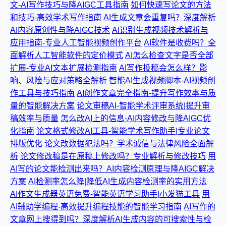
文-AI写作技巧与降AIGC工具指南
如何快速写论文的方法
和技巧-高效学术写作指南
AI生成文章会重复吗？深度解析
AI内容原创性与降AIGC技术
AI识别生成视频技术解析与
应用指南-专业人工智能视频创作平台
AI软件是收费吗？全
面解析人工智能软件的定价模式
AI怎么检查文字是否全部
扩展-专业AI文本扩展检测指南
AI写作投稿会怎么样？影
响、风险与应对策略全解析
智能AI生成视频脚本-AI视频创
作工具与技巧指南
AI创作文章完全指南-提升写作效率与质
量的智能解决方案
论文审稿AI-智能学术评审系统|提升审
稿效率与质量
怎么改AI上的信息-AI内容修改与降AIGC优
化指南
论文格式修改AI工具-智能学术写作助手|专业论文
排版优化
论文改数据犯法吗？学术诚信与法律风险全面解
析
论文修改稿是在原稿上修改吗？专业解析与修改技巧
用
AI写的论文能检测出来吗？AI内容检测原理与降AIGC解决
方案
AI检测率怎么降|降低AI生成内容检测率的实用方法
AI作文生成器英语免费-智能英语学习助手|小发猫工具
用
AI辅助学编程-高效提升编程技能的智能学习指南
AI写作的
文章网上搜得到吗？深度解析AI生成内容的可搜索性与检