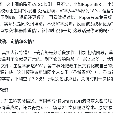
出圈的降重/AIGC检测工具不少，比如PaperBERT、小发
校硕士生用“小发猫”处理初稿，AI率从42%降到18%，
从38%压到9%，逻辑还更顺了。再看数据对比：PaperFree
PP，实际只是同义词堆砌，不仅AI率没降，反而被系统标记为
直接交“机器降重稿”，答辩时老师一句“这段话是你写的吗？
改稿、定稿怎么搞？
，其实大错特错！正确姿势是分阶段操作。比如初稿阶段，
大量引用文献是正常的。到了修改稿阶段（一般2-3轮），
府文件，重复率高达60%；第二稿她把政策原文转化成自己
查漏补缺。这时候建议用知网个人查重（虽然贵但准），重点
的学霸，平均查了3.2次！所以别省那点钱，关键时刻一次精
不灵？
理工科实验描述。有同学写“将5ml NaOH溶液滴入锥形
仅降重成功，还显得更专业。场景2：文科理论综述。原句“