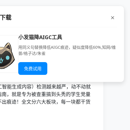
P下载
技巧+工具避坑指南
小发猫降AIGC工具
用同义句替换降低AIGC痕迹，疑似度降低60%,知网/维
指南相关的信息（仅供参
普/格子达/朱雀
免费试用
人工智能生成内容）检测越来越严，动不动就
战指南，就是专为被查重搞到头秃的学生党量
看不出痕迹！全文分六大板块，每一块都干货