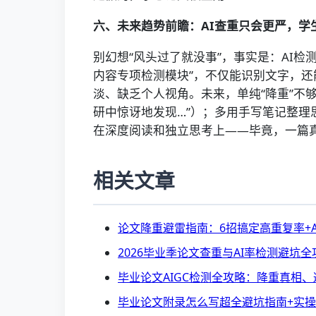
六、未来趋势前瞻：AI查重只会更严，学
别幻想“风头过了就没事”，事实是：AI检测
内容专项检测模块”，不仅能识别文字，还能
淡、缺乏个人视角。未来，单纯“降重”不
研中惊讶地发现…”）；多用手写笔记整理
在深度阅读和独立思考上——毕竟，一篇
相关文章
论文降重避雷指南：6招搞定高重复率+AI检
2026毕业季论文查重与AI率检测避坑全攻略
毕业论文AIGC检测全攻略：降重真相、避
毕业论文附录怎么写超全避坑指南+实操案例