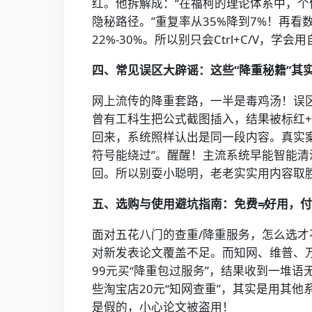
红。他拆解成：“在福柯的理论体系中，个
隐秘路径。”重复率从35%降到7%！再看
22%-30%。所以别只会Ctrl+C/V，学
四、常见误区大辟谣：这些“降重秘籍”其
网上流传的降重套路，一半是毒鸡汤！误区1
曾有工科生把公式截图插入，结果被标红+
回来，系统照样认出是同一段内容。真实案例
符号能绕过”。醒醒！主流系统早能智能清洗格
回。所以别耍小聪明，老老实实用内容取
五、选购与使用避坑指南：免费≠好用，付
面对五花八门的查重/降重服务，怎么选才不
对新发表论文覆盖不足。而知网、维普、万
99元买“降重包过服务”，结果收到一堆语
些淘宝店20元“知网查重”，其实是用其他
是假的，小心论文被盗用！