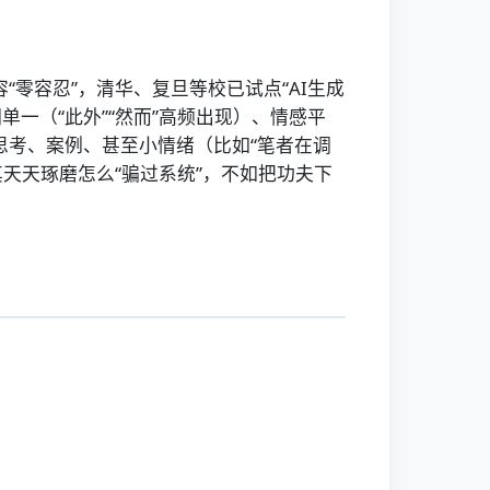
容“零容忍”，清华、复旦等校已试点“AI生成
单一（“此外”“然而”高频出现）、情感平
思考、案例、甚至小情绪（比如“笔者在调
天天琢磨怎么“骗过系统”，不如把功夫下