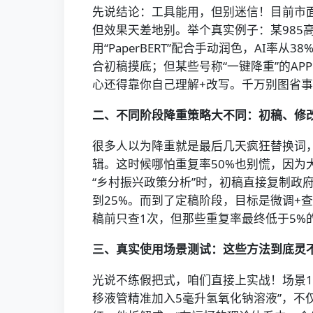
先说结论：工具能用，但别迷信！目前市面上火
但效果天差地别。举个真实例子：某985高
用“PaperBERT”配合手动润色，AI率
合初稿摸底；但某些号称“一键降重”的A
心还得靠你自己理解+改写。千万别图省事
二、不同阶段降重策略大不同：初稿、修
很多人以为降重就是最后几天疯狂替换词
辑。这时候哪怕重复率50%也别慌，因为
“乡村振兴政策分析”时，初稿直接复制政
到25%。而到了定稿阶段，目标是微调+
稿前只查1次，但那些重复率最终低于5%
三、真实使用场景测试：这些方法到底灵
光说不练假把式，咱们直接上实战！场景1：
移液管精准加入5毫升氢氧化钠溶液”，不