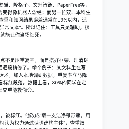
猫、降格子、文升智链、PaperFree等，
但语言变得像机器人念经；而另一位双非本科生
免费版查重和知网结果误差通常在±3%以内，适
“异常文本”。所以记住：工具只是辅助，核
”就能让你当场社死。
重点不是压重复率，而是搭好框架、理清逻
就要逐段精修了。举个例子：某文科生在写
的话术，加入本地调研数据，重复率立马降
看标红段落。数据上看，80%的同学在定
准查重能救你命。
瓶”，被标红。他改成“取一支洁净锥形瓶，用
福柯认为权力通过话语建构主体”，查重爆