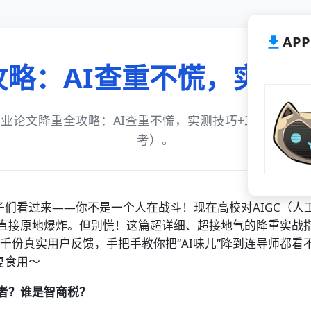
AP
略：AI查重不慌，实测
享毕业论文降重全攻略：AI查重不慌，实测技巧+工具避坑
考）。
子们看过来——你不是一个人在战斗！现在高校对AIGC（
前夜直接原地爆炸。但别慌！这篇超详细、超接地气的降重实
千份真实用户反馈，手把手教你把“AI味儿”降到连导师都
复食用～
者？谁是智商税？