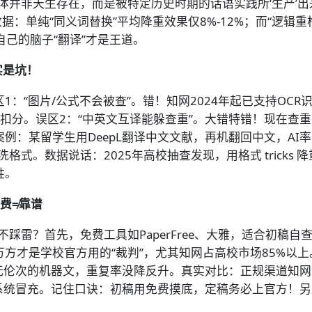
体并非天生存在，而是被特定历史时期的话语实践所‘生产’
数据：单纯“同义词替换”平均降重效果仅8%-12%；而“逻辑
会用自己的脑子“翻译”才是王道。
实是坑！
：“图片/公式不会被查”。错！知网2024年起已支持OCR识
扣分。误区2：“中英文互译能躲查重”。大错特错！现在查
：某留学生用DeepL翻译中文文献，再机翻回中文，AI率反
式。数据说话：2025年高校抽查发现，用格式 tricks 
胜。
费≠靠谱
踩雷？首先，免费工具如PaperFree、大雅，适合初稿自
方才是学校官方用的“裁判”，尤其知网占高校市场85%以上
无伦次的机器文，重复率没降反升。真实对比：正规渠道知网查重
系统冒充。记住口诀：初稿用免费摸底，定稿务必上官方！另外