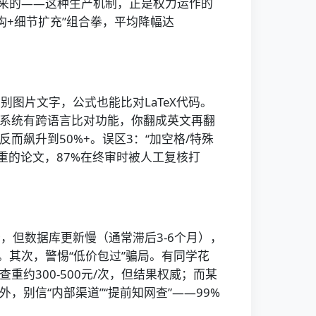
出来的——这种生产机制，正是权力运作的
重构+细节扩充”组合拳，平均降幅达
别图片文字，公式也能比对LaTeX代码。
重系统有跨语言比对功能，你翻成英文再翻
而飙升到50%+。误区3：“加空格/特殊
降重的论文，87%在终审时被人工复核打
查，但数据库更新慢（通常滞后3-6个月），
。其次，警惕“低价包过”骗局。有同学花
约300-500元/次，但结果权威；而某
，别信“内部渠道”“提前知网查”——99%