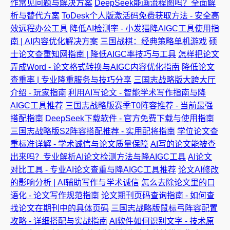
作常见问题与解决方案
DeepSeek能画流程图吗？全面解
析与替代方案
ToDesk个人版激活码免费获取方法 - 安全高
效远程办公工具
降低AI检测率 - 小发猫降AIGC工具使用指
南 | AI内容优化解决方案
三国战棋：经典策略单机游戏
硕
士论文查重知网指南 | 降低AIGC率技巧与工具
怎样把论文
弄成Word - 论文格式转换与AIGC内容优化指南
降低论文
查重率 | 专业降重服务与技巧分享
三国志战略版大跨大厅
介绍 - 玩家指南
利用AI写论文 - 智能学术写作指南与降
AIGC工具推荐
三国志战略版赛季T0阵容推荐 - 当前最强
搭配指南
DeepSeek下载软件 - 官方免费下载与使用指南
三国志战略版S2阵容搭配推荐 - 实用配将指南
学位论文查
重标准详解 - 学术诚信与论文质量保障
AI写的论文能被查
出来吗？专业解析AI论文检测方法与降AIGC工具
AI论文
对比工具 - 专业AI论文查重与降AIGC工具推荐
论文AI修改
的影响分析 | AI辅助写作与学术诚信
怎么去除论文里的口
语化 - 论文写作规范指南
论文期刊页码查询指南 - 如何查
找论文在期刊中的具体页码
三国志战略版鼠标弓阵容配置
攻略 - 详细搭配与实战指南
AI软件如何识别文字 - 技术原