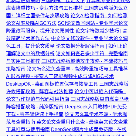
机制与应对策略
三国战棋：谋定天下
计算机专业论文数据
库表降重技巧 - 专业方法与工具推荐
三国志战略版怎么立
国？详细立国条件与步骤攻略
论文AI检测指南 - 如何检测
论文AI率及降AIGC方法
SCI论文改写网站 - 专业学术论文
降重改写服务，提升论文原创性
论文字符数减少技巧 | 高
效精简学术写作方法
中文论文修改软件 - 专业学术论文润
色工具，提升论文质量
论文数据分析解读指南 | 如何正确
理解论文中的数据分析
论文如何查看多少字符 - 完整指南
与实用工具推荐
三国志战略版城池攻击攻略 - 基础技巧与
策略指南
论文怎么避免查重率 - 高效降重技巧与工具推荐
AI形态视频 - 探索人工智能视频生成与降AIGC技术
DesktopOK - 桌面图标位置保存与恢复工具
三国志战略版
许攸搭配攻略 - 阵容与战法推荐
论文中可以插入代码吗 -
论文写作规范与代码引用指南
三国志战略版皇甫嵩皇马枪
阵容搭配攻略 - 纯净版指南
DeepSeek入门教材PDF免费
下载 - 零基础快速上手指南
论文怎么算学术不端 - 学术规
范与查重指南
英文论文查重用什么查 - 最佳英文论文查重
工具推荐与使用指南
DeepSeek图片生成器免费版 - 在线