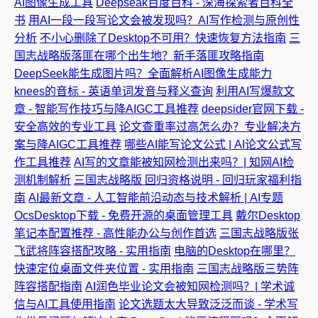
AI图像生成工具
Deepseak百度百科 - 深海探索者百科全
书
用AI一段一段写论文会被发现吗？AI写作检测与原创性
分析
不小心删除了Desktop不可用？快速恢复方法指南
三
国志战略版落匪在哪个出生地？新手落匪攻略指南
DeepSeek能生成图片吗？全面解析AI图像生成能力
knees的音标 - 英语单词发音与释义查询
利用AI写爆款文
章 - 智能写作技巧与降AIGC工具推荐
deepsider官网下载 -
安全高效的专业工具
论文查重率过高怎么办？专业解决方
案与降AIGC工具推荐
哪些AI能写论文公式 | AI论文公式写
作工具推荐
AI写的文章能被知网检测出来吗？| 知网AI检
测机制解析
三国志战略版 回归资格说明 - 回归玩家福利指
南
AI最新文章 - 人工智能前沿动态与技术解析 | AI专题
OcsDesktop下载 - 免费开源的桌面管理工具
戴尔Desktop
笔记本配置推荐 - 高性能办公与创作首选
三国志战略版张
飞武将阵容搭配攻略 - 实用指南
电脑的Desktop在哪里？
快速定位桌面文件夹位置 - 实用指南
三国志战略版三势阵
阵容搭配指南
AI润色毕业论文会被知网检测吗？| 学术诚
信与AI工具使用指南
论文选题太大导致泛泛而谈 - 学术写