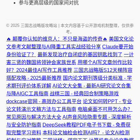
参与更高层级的国家间对抗
© 2025 三国志战略版攻略站 | 本文内容基于公开游戏机制整理，仅供参
考。
🔥 颠覆你认知的维京人：不只是海盗的传奇🔥
美国文化论
文参考文献整理与AI降重工具实战经验分享
Claude要开始
身份验证了？
最新发现治疗自闭症的基因钥匙找到了
一计
害三贤的魏国将领钟会家族世系
用哪个AI写文章创作比较
好？2024最佳AI写作工具推荐
三国志战略版S12天梯阵容
搭配攻略 - 2025最新推荐
国内论文期刊等级分类标准 - 学
术期刊评价体系详解
AI论文大全集 - 最新AI研究论文合集
与降AIGC工具指南
战棋三国 - 经典回合制策略游戏
dockcase官网 - 高效办公工具平台
论文如何转PPT - 专业
论文转演示文稿方法与工具指南
电脑桌面不可用怎么办？
常见原因与解决方法大全
AI声音风险隐患专题 - 深度解析
与安全防护指南
DeepSeek教程PDF电子书下载 - 免费获
取完整学习资料
本科论文抽检会检测AI吗？- 论文AI检测