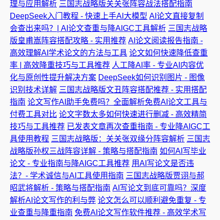
理与应用解析
三国志战略版关关张阵容战法搭配指南
DeepSeek入门教程 - 快速上手AI大模型
AI论文直接复制
会查出来吗？| AI论文查重与降AIGC工具解析
三国志战略
版皇甫嵩阵容搭配攻略 - 实用推荐
AI论文阅读报告指南 -
高效理解AI学术论文的方法与工具
论文如何快速降低查重
率 | 高效降重技巧与工具推荐
人工降AI率 - 专业AI内容优
化与原创性提升解决方案
DeepSeek如何识别图片 - 图像
识别技术详解
三国志战略版文丑阵容搭配推荐 - 实用搭配
指南
论文写作AI助手免费吗？全面解析免费AI论文工具与
付费工具对比
论文字数太多如何快速进行删减 - 高效精简
技巧与工具推荐
已发表文章再次查重指南 - 专业降AIGC工
具使用教程
三国志战略版：关关张双缘分阵容解析
三国志
战略版孙权三战阵容详解 - 策略与搭配指南
如何AI写毕业
论文 - 专业指南与降AIGC工具推荐
用AI写论文是否违
法？- 学术诚信与AI工具使用指南
三国志战略版贾诩与郝
昭武将解析 - 策略与搭配指南
AI写论文到底可靠吗？深度
解析AI论文写作的利与弊
论文怎么可以顺利避免重复 - 专
业查重与降重指南
免费AI论文写作软件推荐 - 高效学术写